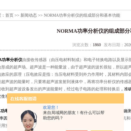
置：
首页
>>
新闻动态
>> NORMA功率分析仪的组成部分和基本功能
NORMA功率分析仪的组成部
浏览次数：
1860
发布日期：
202
MA功率分析仪
由接收传感器（由压电材料制成）和电子转换电路以及显示
动形成的超声场。超声波是一种能量波，由于超声波的波长很短，所以超
应的原理（压电效应是指：当压电材料受到外力作用时，其材料内部会
量超声波的能量时，只要将超声波发射到液体中，再将功率分析仪的传感
到超声波设备发出的声波能量时，经过电子电路的处理和转换后
，准
发生功率的测量。
欢迎您！
A功率分析仪
的基本功能是一台多通道的高精度功率测量仪器，可以准
确
来自局域网的朋友！有什么可以帮
助您的吗？
功率因数、相位、能
量累计等参数，通常用来测试变频器、逆变器、电机和
应用实例。