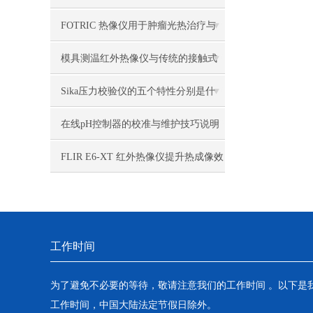
怎样的
FOTRIC 热像仪用于肿瘤光热治疗与
材料研究
模具测温红外热像仪与传统的接触式
测温相比有哪些优点？
Sika压力校验仪的五个特性分别是什
么？
在线pH控制器的校准与维护技巧说明
FLIR E6-XT 红外热像仪提升热成像效
果
工作时间
为了避免不必要的等待，敬请注意我们的工作时间 。以下是
工作时间，中国大陆法定节假日除外。