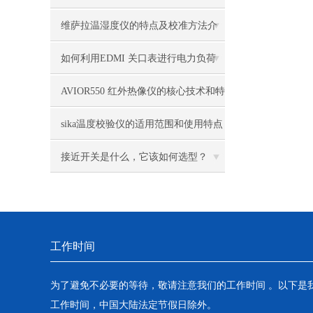
便
维萨拉温湿度仪的特点及校准方法介
绍
如何利用EDMI 关口表进行电力负荷
管理与优化？
AVIOR550 红外热像仪的核心技术和特
点概述
sika温度校验仪的适用范围和使用特点
是怎样的
接近开关是什么，它该如何选型？
工作时间
为了避免不必要的等待，敬请注意我们的工作时间 。以下是
工作时间，中国大陆法定节假日除外。