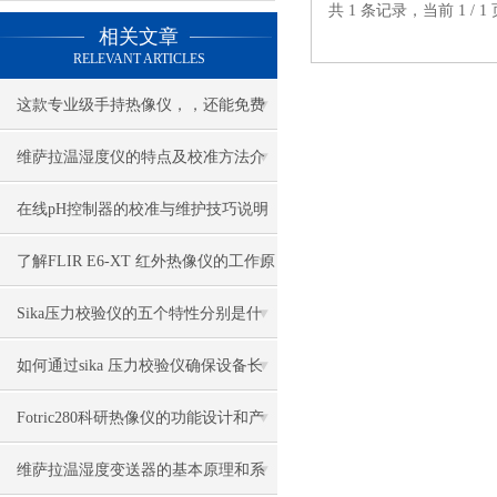
共 1 条记录，当前 1 /
相关文章
RELEVANT ARTICLES
这款专业级手持热像仪，，还能免费
试用？
维萨拉温湿度仪的特点及校准方法介
绍
在线pH控制器的校准与维护技巧说明
了解FLIR E6-XT 红外热像仪的工作原
理与功能特点
Sika压力校验仪的五个特性分别是什
么？
如何通过sika 压力校验仪确保设备长
期稳定运行？
Fotric280科研热像仪的功能设计和产
品特点
维萨拉温湿度变送器的基本原理和系