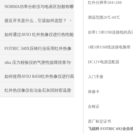
红外分辨率384×288
方法
NORMA功率分析仪与电表区别都有哪
测温范围20℃-60℃
些
接近开关是什么，它该如何选型？
自带1.5米USB连接线的
如何通过AVIO 红外热像仪进行热性能
1根3米USB线连接电脑用
分析？
FOTRIC 348X压铸行业应用红外热像
仪温度控制及产品检测案例
DC12V电源适配器
sika 压力校验仪的气密性故障排查与
修复技术说明
如何使用AVIO R450红外热像仪进行高
入门手册
效检测？
红外热仪像仪在冶金石灰回转窑温度
保修卡
的应用
合格证
原厂标定证书
飞础科 FOTRIC 692