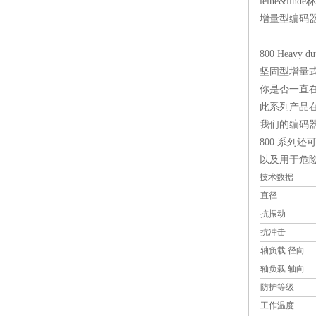
leine&lin
增量型编码器 LE
800 Heavy du
坚固型增量式
你是否一直在
此系列产品
我们的编码
800 系列
以及用于危险场
技术数据
直径
抗振动
抗冲击
轴负载 径向
轴负载 轴向
防护等级
工作温度