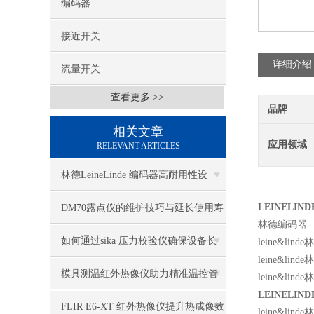
编码器
接近开关
详细介绍
流量开关
查看更多 >>
品牌
相关文章
应用领域
RELEVANT ARTICLES
林德LeineLinde 编码器高耐用性设
计，延长使用寿命
LEINELIND
DM70露点仪的维护技巧与延长使用寿
林德编码器
命的方法
如何通过sika 压力校验仪确保设备长
leine&lin
leine&li
期稳定运行？
模具测温红外热像仪助力精准温控管
leine&lin
LEINELIND
理
FLIR E6-XT 红外热像仪提升热成像效
leine&li