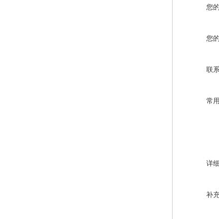
您
您
联
常
详
补