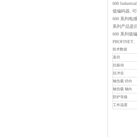
600 Industrial
值编码器, 
600 系
系列产品是目
600 系列
PROFINE
技术数据
直径
抗振动
抗冲击
轴负载 径向
轴负载 轴向
防护等级
工作温度