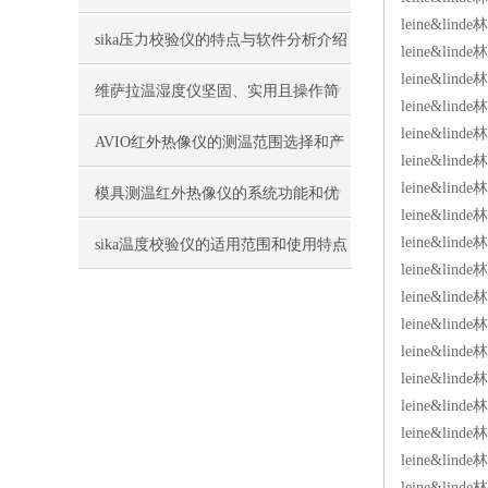
leine&li
果
sika压力校验仪的特点与软件分析介绍
leine&lind
leine&lind
维萨拉温湿度仪坚固、实用且操作简
leine&lind
leine&lind
便
AVIO红外热像仪的测温范围选择和产
leine&lind
leine&lin
品特点介绍
模具测温红外热像仪的系统功能和优
leine&li
点概述
leine&li
sika温度校验仪的适用范围和使用特点
leine&li
是怎样的
leine&lind
leine&lind
leine&lin
leine&li
leine&li
leine&li
leine&li
leine&li