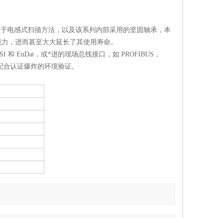
益于电感式扫描方法，以及该系列内部采用的坚固轴承，本
震能力，进而甚至大大延长了其使用寿命。
 EnDat，或*进的现场总线接口，如 PROFIBUS，
中，并配合认证爆炸的环境验证。