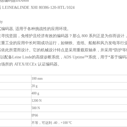
de林德编码器IHA608
INE&LINDE XHI 80386-120-HTL/1024
ty
编码器, 适用于各种挑战性的应用环境。
寻找坚固，免维护且经济有效的编码器？那么 800 系列正是为你而设
在重工业的应用中长时期成功运行，如钢铁、造纸、船舶和风力发电等行业
器依此所需而设计。它的机械设计特点是采用重载双轴承，并采用*防护等
还可以配备Leine Linde的高级诊断系统，ADS Uptime™系统，用
所的 ATEX/IECEx 认证编码器。
100 mm
20 g
400 g
1200 N
500 N
IP66
不等，可达到 -40 .. +100 ºC