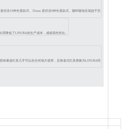
 直径含10种长度款式、35mm 直径含6种长度款式。随时随地呈现趋于完
而降低了LINURA的生产成本，成就高性价比。
范围意味着该灯具几乎可以在任何地方使用，
且将老式灯具替换为LINURA
同