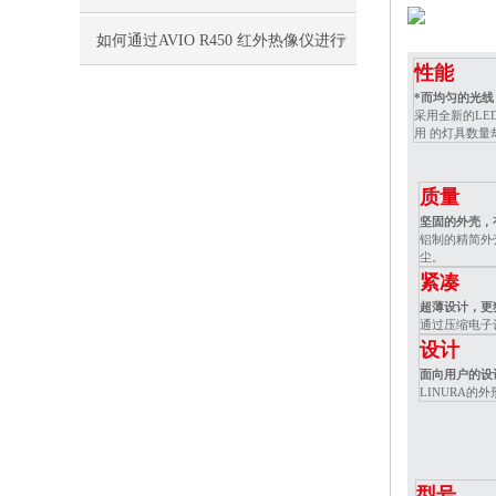
绍
如何通过AVIO R450 红外热像仪进行
性能
设备的热异常监测
*而均匀的光
采用全新的LE
用
的灯具数量
质量
坚固的外壳，
铝制的精简外
尘。
紧凑
超薄设计，更
通过压缩电子设
设计
面向用户的设
LINURA
型号