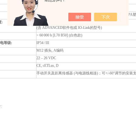
直接光线通过漫反射透镜发散
铝制外壳，PMMA光学透镜，侧面部件由玻璃增强热固性PA
:
40° C或 50° C (当温度超过时，会自动调光)
(含 ADVANCED软件包或 IO-Link的型号)
> 60 000 h [L70 B50] (白色款)
触电等级:
IP54 / III
M12 插头, A编码
22 – 26 VDC
CE, cETLus, D
手动开关及距离传感器 (与电源线相连)；可+/-60°调节的安装
r: