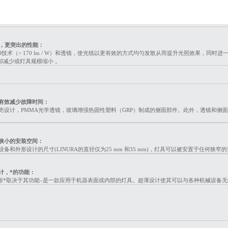
线，更突出的性能：
D技术（> 170 lm / W）和透镜，使光线以更有效的方式均匀发散从而提升光照效果，
却减少或灯具规模缩小
。
有效减少故障时间：
壳设计，PMMA光学透镜，玻璃增强热固性塑料（GRP）制成的侧面部件。此外，透镜和侧面
狭小的安装空间：
备和外形设计的尺寸(LINURA的直径仅为25 mm 和35 mm)，灯具可以被安置于任何狭
计，*的功能：
的外形*取决于其功能–是一款应用于机器表面或内部的灯具。超薄设计使其可以与各种机械设备