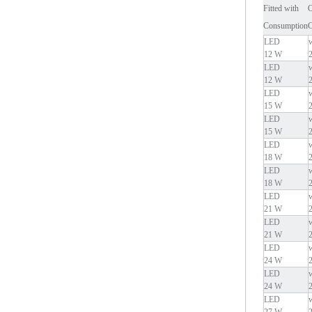
Fitted with
O
Consumption
C
LED
12 W
LED
12 W
LED
15 W
LED
15 W
LED
18 W
LED
18 W
LED
21 W
LED
21 W
LED
24 W
LED
24 W
LED