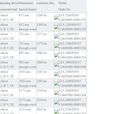
perating device
Dimensions
Luminous flux
Model
onnected load
Special feature
Order No.
without
615 mm
1260 lm
LEA 1200/850/S
22-26 V; DC
114039000-00801355
without
615 mm
1260 lm
LEA 1200/850/ST
22-26 V; DC
through-wired
114038000-00801350
without
755 mm
1575 lm
LEA 1500/850/S
22-26 V; DC
114041000-00801360
without
755 mm
1575 lm
LEA 1500/850/ST
22-26 V; DC
through-wired
114040000-00801356
without
895 mm
1890 lm
LEA 1800/850/S
22-26 V; DC
114043000-00801374
without
895 mm
1890 lm
LEA 1800/850/ST
22-26 V; DC
through-wired
114042000-00801366
without
1035 mm
2205 lm
LEA 2100/850/S
22-26 V; DC
114045000-00801392
without
1035 mm
2205 lm
LEA 2100/850/ST
22-26 V; DC
through-wired
114044000-00801380
without
1175 mm
2520 lm
LEA 2400/850/S
22-26 V; DC
114047000-00801394
without
1175 mm
2520 lm
LEA 2400/850/ST
22-26 V; DC
through-wired
114046000-00801393
without
1315 mm
2835 lm
LEA 2700/850/S