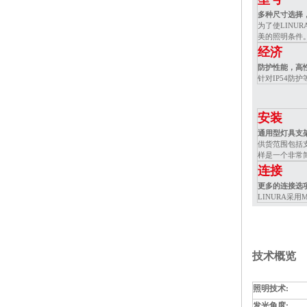
多种尺寸选择
为了使LINU
美的照明条件
经济
防护性能，高
针对IP54
安装
通用型灯具支
供货范围包括支
样是一个非常
连接
更多的连接选
LINURA
技术概览
照明技术:
发光角度: