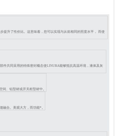
同时进一步提升了性价比。这意味着，您可以实现与从前相同的照度水平，
而使
部件共同采用的特殊密封概念使LINURA能够抵抗高温环境，液体及灰
窄的空间、铝型材或开关柜型材中。
无缝融合。美观大方，而功能*。