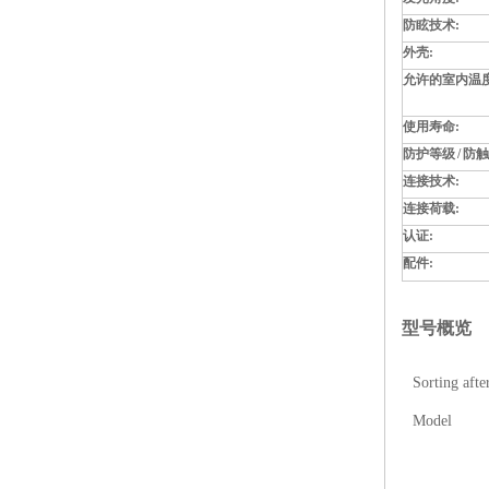
防眩技术:
外壳:
允许的室内温度
使用寿命:
防护等级 / 防
连接技术:
连接荷载:
认证:
配件:
型号概览
Sorting afte
Model